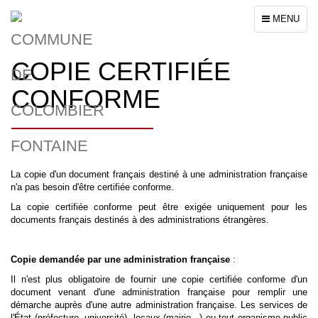
Toggle
MENU
navigation
COPIE CERTIFIÉE
CONFORME
La copie d'un document français destiné à une administration française
n'a pas besoin d'être certifiée conforme.
La copie certifiée conforme peut être exigée uniquement pour les
documents français destinés à des administrations étrangères.
Copie demandée par une administration française
:
Il n'est plus obligatoire de fournir une copie certifiée conforme d'un
document venant d'une administration française pour remplir une
démarche auprès d'une autre administration française. Les services de
l'État (préfecture, université), locaux (mairie...) ou tout organisme public