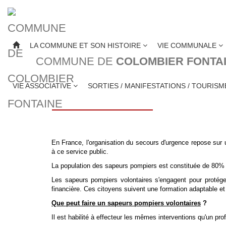
LA COMMUNE ET SON HISTOIRE
VIE COMMUNALE
COMMUNE DE
COLOMBIER FONTA
LES SAPEURS POM
VIE ASSOCIATIVE
SORTIES / MANIFESTATIONS / TOURIS
En France, l'organisation du secours d'urgence repose sur u
à ce service public.
La population des sapeurs pompiers est constituée de 80% 
Les sapeurs pompiers volontaires s'engagent pour protége
financière. Ces citoyens suivent une formation adaptable et
Que peut faire un sapeurs pompiers volontaires
?
Il est habilité à effecteur les mêmes interventions qu'un pro