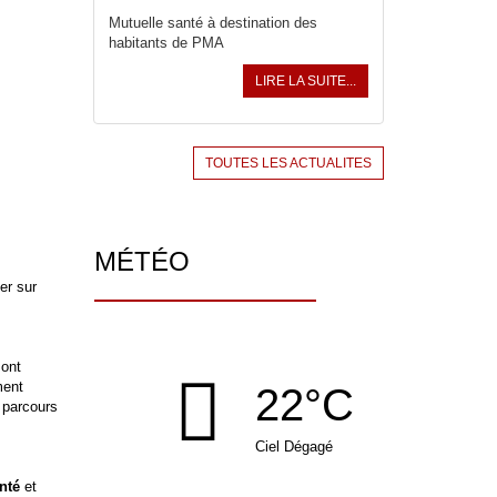
Mutuelle santé à destination des
habitants de PMA
LIRE LA SUITE...
TOUTES LES ACTUALITES
MÉTÉO
er sur
sont
ment
22°C
n parcours
Ciel Dégagé
anté
et