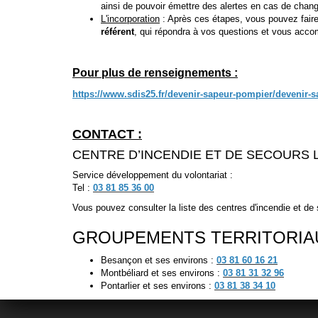
ainsi de pouvoir émettre des alertes en cas de chang
L'incorporation
: Après ces étapes, vous pouvez fair
référent
, qui répondra à vos questions et vous acco
Pour plus de renseignements :
https://www.sdis25.fr/devenir-sapeur-pompier/devenir-
CONTACT :
CENTRE D’INCENDIE ET DE SECOURS 
Service développement du volontariat :
Tel :
03 81 85 36 00
Vous pouvez consulter la liste des centres d'incendie et de
GROUPEMENTS TERRITORIAU
Besançon et ses environs :
03 81 60 16 21
Montbéliard et ses environs :
03 81 31 32 96
Pontarlier et ses environs :
03 81 38 34 10