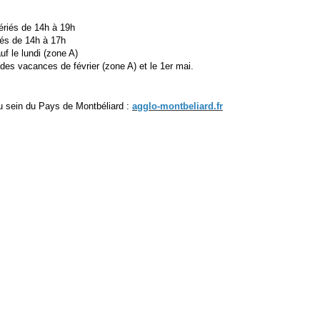
ériés de 14h à 19h
iés de 14h à 17h
f le lundi (zone A)
es vacances de février (zone A) et le 1er mai.
 au sein du Pays de Montbéliard :
agglo-montbeliard.fr