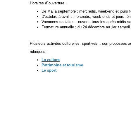
Horaires d"ouverture :
De Mai à septembre : mercredis, week-end et jours f
D'octobre à avril : mercredis, week-ends et jours fér
Vacances scolaires : ouverts tous les après-midis sau
Fermeture annuelle : du 24 décembre au 1er samedi d
Plusieurs activités culturelles, sportives... son proposées
rubriques :
La culture
Patrimoine et tourisme
Le sport