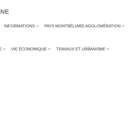
INE
INFORMATIONS
PAYS MONTBÉLIARD AGGLOMÉRATION
 LA COMMUNE
ME
VIE ÉCONOMIQUE
TRAVAUX ET URBANISME