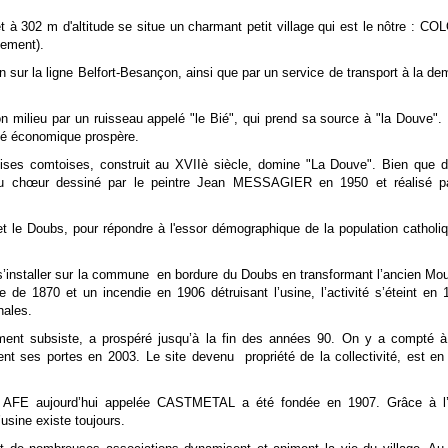
et à 302 m d'altitude se situe un charmant petit village qui est le nôtre : 
sement).
n sur la ligne Belfort-Besançon, ainsi que par un service de transport à la d
son milieu par un ruisseau appelé "le Bié", qui prend sa source à "la Douve".
sé économique prospère.
lises comtoises, construit au XVIIè siècle, domine "La Douve". Bien que d
ail du chœur dessiné par le peintre Jean MESSAGIER en 1950 et réalisé pa
 et le Doubs, pour répondre à l'essor démographique de la population cathol
 s’installer sur la commune en bordure du Doubs en transformant l’ancien Mou
e de 1870 et un incendie en 1906 détruisant l’usine, l’activité s’éteint en 
nales.
ment subsiste, a prospéré jusqu’à la fin des années 90. On y a compté à
ment ses portes en 2003. Le site devenu propriété de la collectivité, est en
e AFE aujourd’hui appelée CASTMETAL a été fondée en 1907. Grâce à l’
’usine existe toujours.