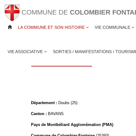
COMMUNE DE
COLOMBIER FONTA
LA COMMUNE ET SON HISTOIRE
VIE COMMUNALE
PRÉSENTATION DE
VIE ASSOCIATIVE
SORTIES / MANIFESTATIONS / TOURIS
Département :
Doubs (25)
Canton :
BAVANS
Pays de Montbéliard Agglomémation (PMA)
Commune de Colombier-Fontaine
(25260)