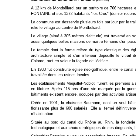
A 12 km de Montbéliard, sur un territoire de 766 hectares 
FONTAINE et ses 1372 habitants "les Cros" (dernier recen
La commune est desservie plusieurs fois par jour par le trai
relie le village au centre de Montbéliard.
Le village (situé à 305 mètres d'altitude) est traversé en 
aussi quelques belles maisons de maître témoins d'un pas
Le temple dont la forme relève du type classique des ég
architecture simple et d'un intérieur dépouillé le vitr
Calame, met en valeur la façade de l'édifice.
En 1930 fut construite église néo-gothique, entre le canal
travaillée dans les usines locales.
Les établissements Méquillet-Noblot furent les premiers à
en filature. Après 115 ans d’une vie marquée par la guerr
bâtiments existent encore, occupés par des activités artisa
Créée en 1901, la chaiserie Baumann, dont un seul bâti
florissante plus de 600 salariés. Elle a fermé définitive
réhabilitation.
Située au bord du canal du Rhône au Rhin, la fonderi
technologique et aux choix stratégiques de ses dirigeants, l