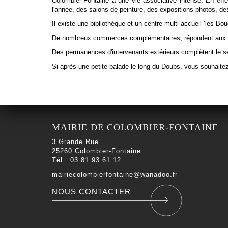
Colombier-Fontaine a une vie associative intense. En eff
l'année, des salons de peinture, des expositions photos, des
Il existe une bibliothèque et un centre multi-accueil ‘les Bo
De nombreux commerces complémentaires, répondent aux b
Des permanences d'intervenants extérieurs complètent le serv
Si après une petite balade le long du Doubs, vous souhaitez
MAIRIE DE COLOMBIER-FONTAINE
3 Grande Rue
25260 Colombier-Fontaine
Tél : 03 81 93 61 12
mairiecolombierfontaine@wanadoo.fr
NOUS CONTACTER