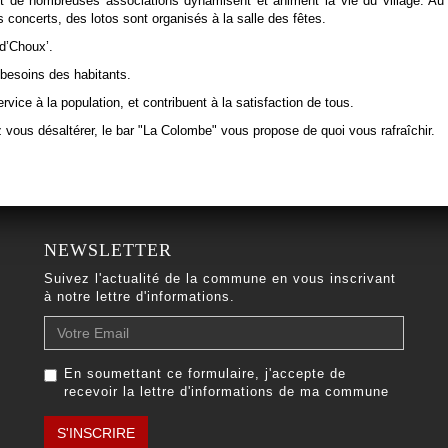
et de nombreuses associations dynamisent et animent la vie du village. Au
 concerts, des lotos sont organisés à la salle des fêtes.
ud’Choux’.
esoins des habitants.
ice à la population, et contribuent à la satisfaction de tous.
 vous désaltérer, le bar "La Colombe" vous propose de quoi vous rafraîchir.
NEWSLETTER
Suivez l'actualité de la commune en vous inscrivant
à notre lettre d'informations.
Votre
Email
En soumettant ce formulaire, j'accepte de
recevoir la lettre d'informations de ma commune
S'INSCRIRE