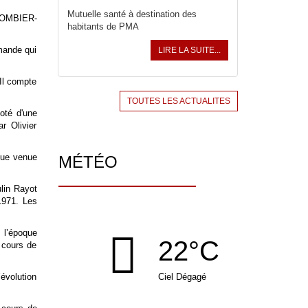
Mutuelle santé à destination des
COLOMBIER-
habitants de PMA
emande qui
LIRE LA SUITE...
 Il compte
TOUTES LES ACTUALITES
oté d'une
r Olivier
ique venue
MÉTÉO
lin Rayot
1971. Les
 l’époque
22°C
 cours de
évolution
Ciel Dégagé