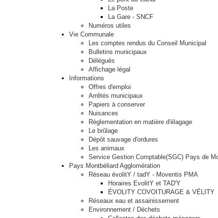
La Poste
La Gare - SNCF
Numéros utiles
Vie Communale
Les comptes rendus du Conseil Municipal
Bulletins municipaux
Délégués
Affichage légal
Informations
Offres d'emploi
Arrêtés municipaux
Papiers à conserver
Nuisances
Règlementation en matière d'élagage
Le brûlage
Dépôt sauvage d'ordures
Les animaux
Service Gestion Comptable(SGC) Pays de Mo
Pays Montbéliard Agglomération
Réseau évolitY / tadY - Moventis PMA
Horaires EvolitY et TAD'Y
ÉVOLITY COVOITURAGE & VÉLITY
Réseaux eau et assainissement
Environnement / Déchets