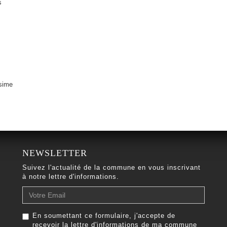
s
nsime
NEWSLETTER
Suivez l'actualité de la commune en vous inscrivant
à notre lettre d'informations.
Votre
Email
En soumettant ce formulaire, j'accepte de
recevoir la lettre d'informations de ma commune