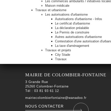
Les commerces ambulants / initiatives locale
Maison médicale
Travaux et urbanisme
Les autorisations d'urbanisme
Autorisations d'urbanisme - Infos
Le certificat d'urbanisme
La déclaration préalable
Le Permis de construire
Autres autorisations d'urbanisme
Contestation d'une autorisation d'urba
La taxe d'aménagement
Travaux et projets
City Stade
Travaux
MAIRIE DE COLOMBIER-FONTAINE
3 Grande Rue
25260 Colombier-Fontaine
Tél : 03 81 93 61 12
mairiecolombierfontaine@wanadoo.fr
NOUS CONTACTER